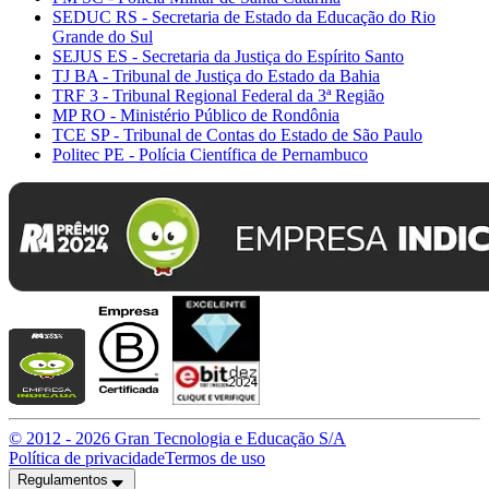
SEDUC RS - Secretaria de Estado da Educação do Rio
Grande do Sul
SEJUS ES - Secretaria da Justiça do Espírito Santo
TJ BA - Tribunal de Justiça do Estado da Bahia
TRF 3 - Tribunal Regional Federal da 3ª Região
MP RO - Ministério Público de Rondônia
TCE SP - Tribunal de Contas do Estado de São Paulo
Politec PE - Polícia Científica de Pernambuco
© 2012 -
2026
Gran Tecnologia e Educação S/A
Política de privacidade
Termos de uso
Regulamentos