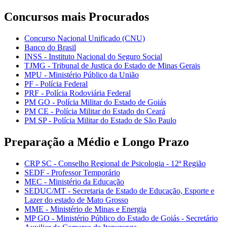
Concursos mais Procurados
Concurso Nacional Unificado (CNU)
Banco do Brasil
INSS - Instituto Nacional do Seguro Social
TJMG - Tribunal de Justiça do Estado de Minas Gerais
MPU - Ministério Público da União
PF - Polícia Federal
PRF - Polícia Rodoviária Federal
PM GO - Polícia Militar do Estado de Goiás
PM CE - Polícia Militar do Estado do Ceará
PM SP - Polícia Militar do Estado de São Paulo
Preparação a Médio e Longo Prazo
CRP SC - Conselho Regional de Psicologia - 12ª Região
SEDF - Professor Temporário
MEC - Ministério da Educação
SEDUC/MT - Secretaria de Estado de Educação, Esporte e
Lazer do estado de Mato Grosso
MME - Ministério de Minas e Energia
MP GO - Ministério Público do Estado de Goiás - Secretário