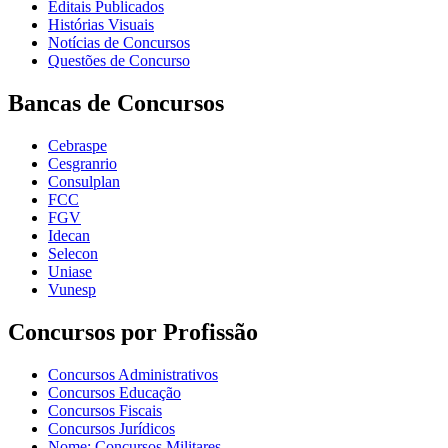
Editais Publicados
Histórias Visuais
Notícias de Concursos
Questões de Concurso
Bancas de Concursos
Cebraspe
Cesgranrio
Consulplan
FCC
FGV
Idecan
Selecon
Uniase
Vunesp
Concursos por Profissão
Concursos Administrativos
Concursos Educação
Concursos Fiscais
Concursos Jurídicos
Nome: Concursos Militares