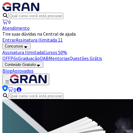
0
Atendimento
Tire suas dúvidas na Central de ajuda
Entrar
Assinatura Ilimitada 11
Concursos
Assinatura Ilimitada
Cursos 50%
OFF
Pós
Graduação
OAB
Mentorias
Questões Grátis
Conteúdo Gratuito
Blog
Aprovados
0